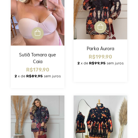
Parka Aurora
Sutiã Tomara que
R$199,90
Caia
2
x de
R$99,95
sem juros
R$179,90
2
x de
R$89,95
sem juros