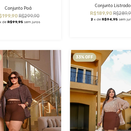
Conjunto Listrado
Conjunto Poá
R$189,90
R$289,
$199,90
R$299,90
2
x de
R$94,95
sem ju
x de
R$99,95
sem juros
33
%
OFF