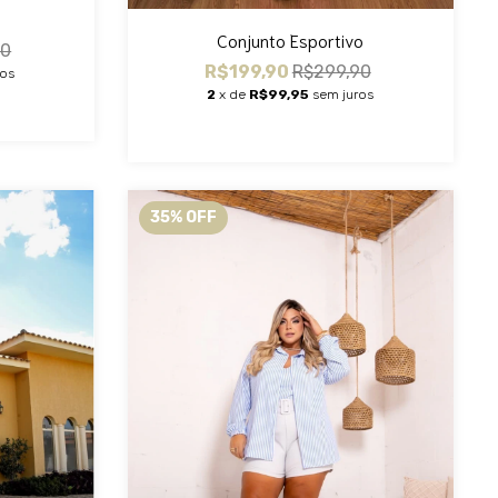
Conjunto Esportivo
90
R$199,90
R$299,90
ros
2
x de
R$99,95
sem juros
35
%
OFF