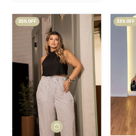
35
%
OFF
33
%
OFF