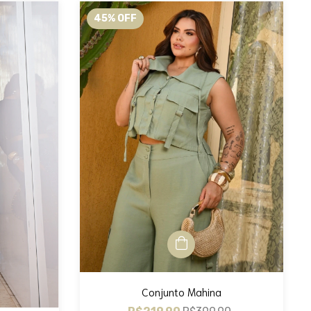
45
%
OFF
Conjunto Mahina