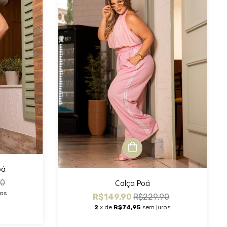
oá
Calça Poá
90
ros
R$149,90
R$229,90
2
x de
R$74,95
sem juros