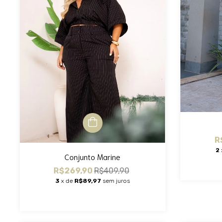
R
2
Conjunto Marine
R$269,90
R$409,90
3
x de
R$89,97
sem juros