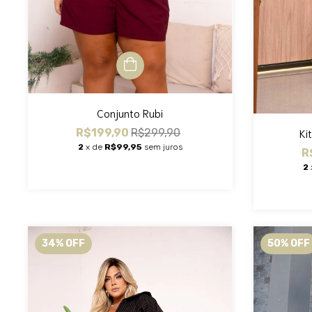
Conjunto Rubi
Ki
R$199,90
R$299,90
2
x de
R$99,95
sem juros
R
2
34
%
OFF
50
%
OFF