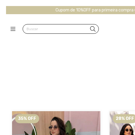
Cupom de 10%OFF para primeira compra use : SANCHES10
CLIQUE 
35
%
OFF
28
%
OFF