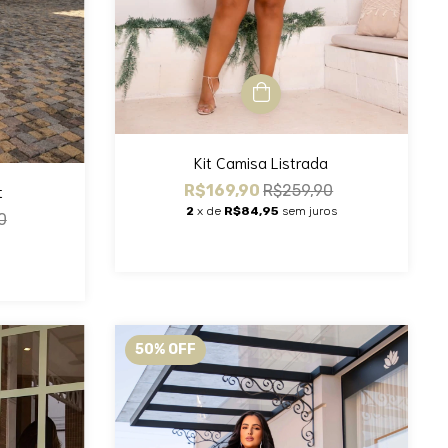
Kit Camisa Listrada
t
R$169,90
R$259,90
2
x de
R$84,95
sem juros
0
50
%
OFF