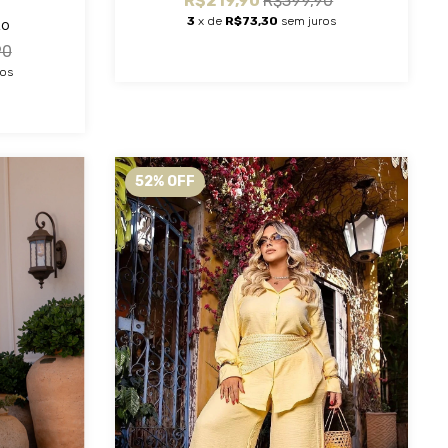
R$219,90
R$399,90
ho
3
x de
R$73,30
sem juros
90
ros
52
%
OFF