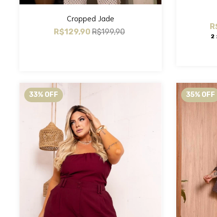
Cropped Jade
R
R$129,90
R$199,90
2
33
%
OFF
35
%
OFF