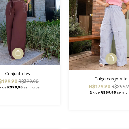
Conjunto Ivy
Calça cargo Vita
$199,90
R$399,90
R$179,90
R$299,
x de
R$99,95
sem juros
2
x de
R$89,95
sem ju