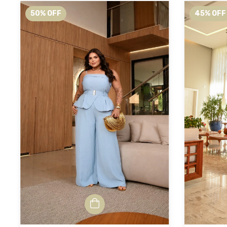
50
%
OFF
45
%
OFF