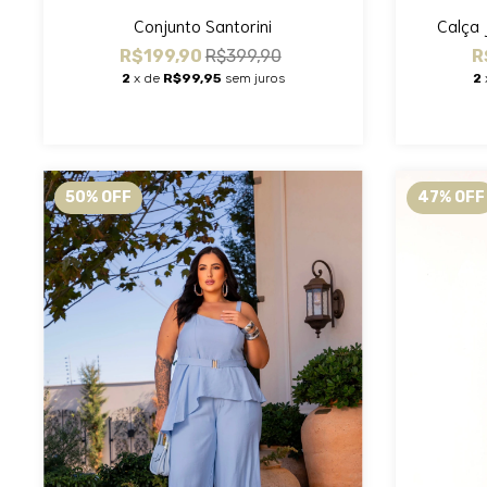
Calça 
Conjunto Santorini
R
R$199,90
R$399,90
2
2
x de
R$99,95
sem juros
50
%
OFF
47
%
OFF