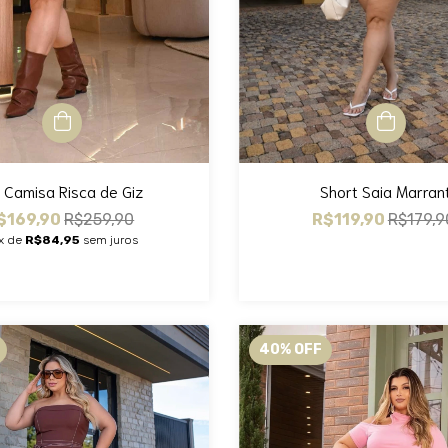
t Camisa Risca de Giz
Short Saia Marran
$169,90
R$259,90
R$119,90
R$179,9
x de
R$84,95
sem juros
40
%
OFF