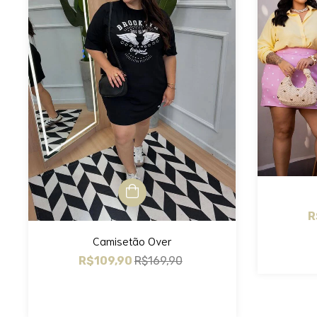
R
Camisetão Over
R$109,90
R$169,90