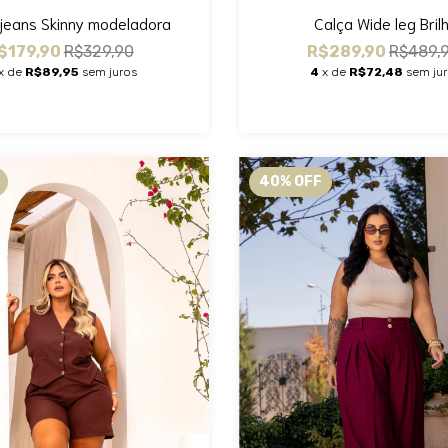
jeans Skinny modeladora
Calça Wide leg Bril
$179,90
R$329,90
R$289,90
R$489,
x de
R$89,95
sem juros
4
x de
R$72,48
sem ju
40
%
OFF