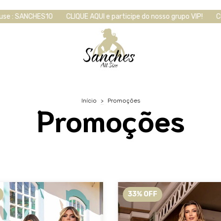
AQUI e participe do nosso grupo VIP!
Cupom de 10%OFF para primei
Início
>
Promoções
Promoções
33
%
OFF