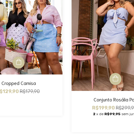
Cropped Camisa
$129,90
R$179,90
Conjunto Rosália P
R$199,90
R$299,
2
x de
R$99,95
sem ju