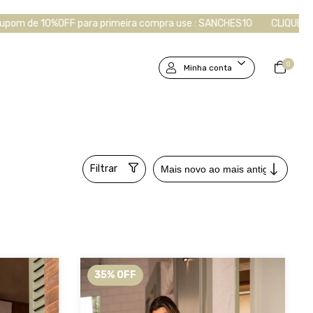
ra compra use : SANCHES10
CLIQUE AQUI e participe do nosso grup
0
Minha conta
Filtrar
35
%
OFF