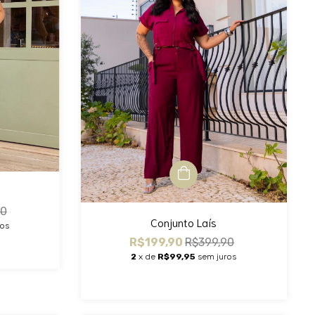
90
Conjunto Laís
ros
R$199,90
R$399,90
2
x de
R$99,95
sem juros