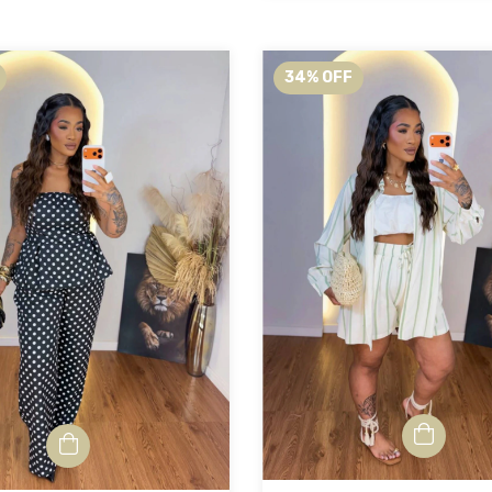
34
%
OFF